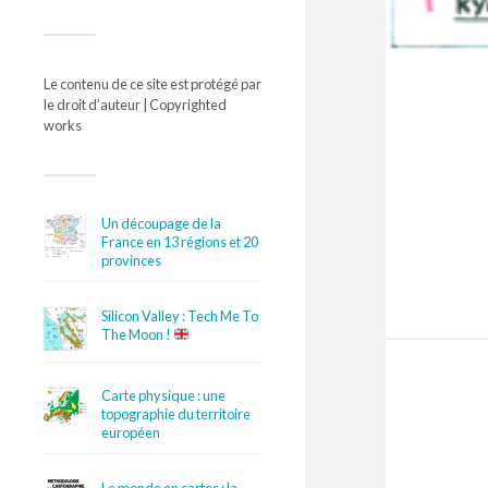
Le contenu de ce site est protégé par
le droit d’auteur | Copyrighted
works
Un découpage de la
France en 13 régions et 20
provinces
Silicon Valley : Tech Me To
The Moon !
Carte physique : une
topographie du territoire
européen