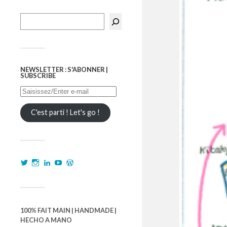
NEWSLETTER : S'ABONNER |
SUBSCRIBE
C'est parti ! Let's go !
100% FAIT MAIN | HANDMADE |
HECHO A MANO