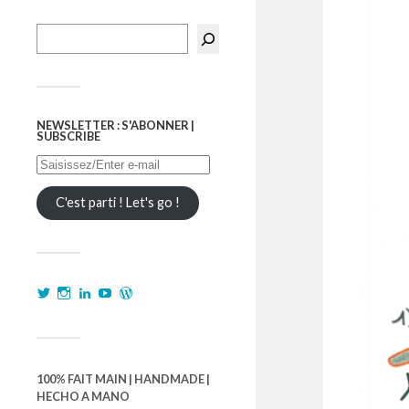
NEWSLETTER : S'ABONNER |
SUBSCRIBE
C'est parti ! Let's go !
100% FAIT MAIN | HANDMADE |
HECHO A MANO