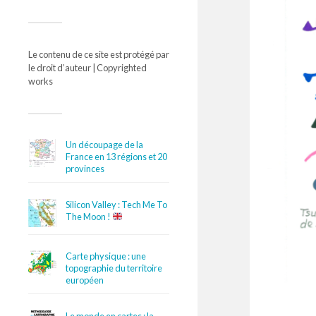
Le contenu de ce site est protégé par
le droit d’auteur | Copyrighted
works
Un découpage de la
France en 13 régions et 20
provinces
Silicon Valley : Tech Me To
The Moon !
Carte physique : une
topographie du territoire
européen