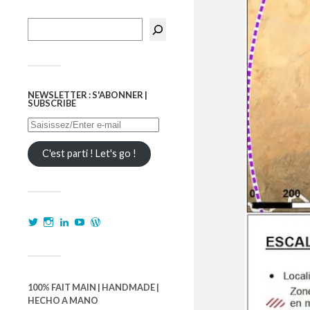
NEWSLETTER : S'ABONNER |
SUBSCRIBE
C'est parti ! Let's go !
100% FAIT MAIN | HANDMADE |
HECHO A MANO