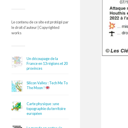
Le contenu de ce site est protégé par
le droit d’auteur | Copyrighted
works
Un découpage de la
France en 13 régions et 20
provinces
Silicon Valley : Tech Me To
The Moon !
Carte physique : une
topographie du territoire
européen