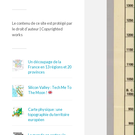
Le contenu de ce site est protégé par
le droit d’auteur | Copyrighted
works
Un découpage de la
France en 13 régions et 20
provinces
Silicon Valley : Tech Me To
The Moon !
Carte physique : une
topographie du territoire
européen