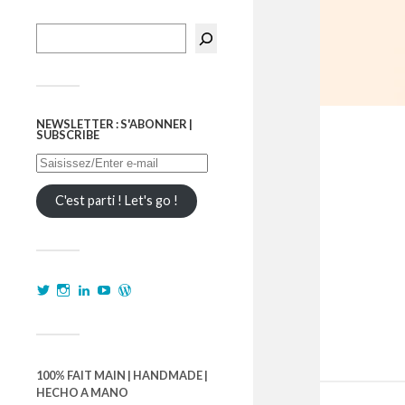
NEWSLETTER : S'ABONNER |
SUBSCRIBE
C'est parti ! Let's go !
100% FAIT MAIN | HANDMADE |
HECHO A MANO