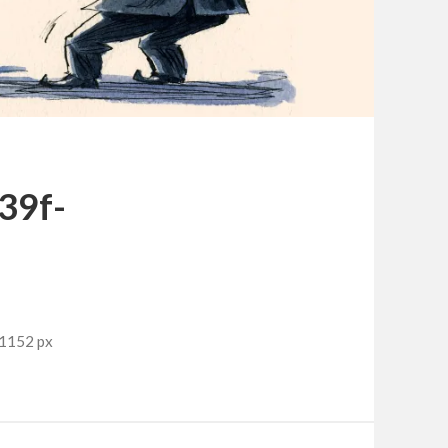
39f-
x1152 px