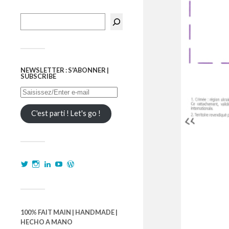
NEWSLETTER : S'ABONNER |
SUBSCRIBE
C'est parti ! Let's go !
100% FAIT MAIN | HANDMADE |
HECHO A MANO