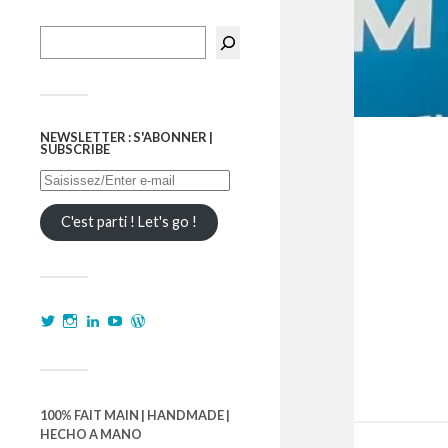
NEWSLETTER : S'ABONNER |
SUBSCRIBE
C'est parti ! Let's go !
100% FAIT MAIN | HANDMADE |
HECHO A MANO