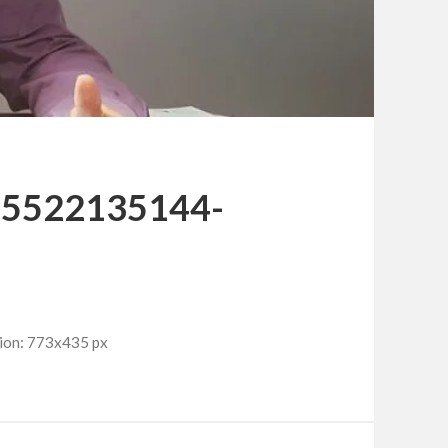
485522135144-
ion: 773x435 px