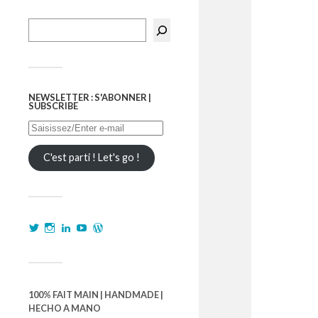
NEWSLETTER : S'ABONNER |
SUBSCRIBE
C'est parti ! Let's go !
100% FAIT MAIN | HANDMADE |
HECHO A MANO