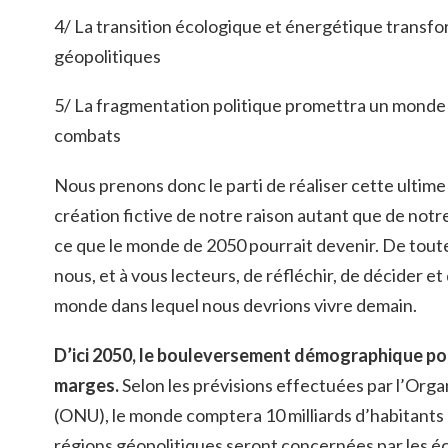
4/ La transition écologique et énergétique transfo
géopolitiques
5/ La fragmentation politique promettra un monde
combats
Nous prenons donc le parti de réaliser cette ultime 
création fictive de notre raison autant que de not
ce que le monde de 2050 pourrait devenir. De toute 
nous, et à vous lecteurs, de réfléchir, de décider e
monde dans lequel nous devrions vivre demain.
D’ici 2050, le bouleversement démographique pou
marges.
Selon les prévisions effectuées par l’Orga
(ONU), le monde comptera 10 milliards d’habitants
régions géopolitiques seront concernées par les éc