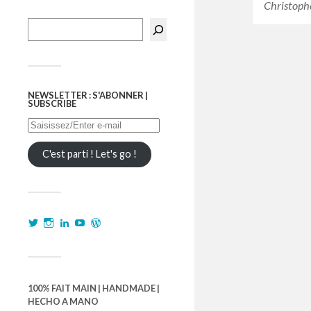
Christoph
NEWSLETTER : S'ABONNER |
SUBSCRIBE
C'est parti ! Let's go !
100% FAIT MAIN | HANDMADE |
HECHO A MANO