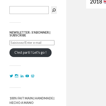
2018
NEWSLETTER : S'ABONNER |
SUBSCRIBE
C'est parti ! Let's go !
100% FAIT MAIN | HANDMADE |
HECHO A MANO