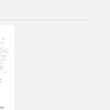
:
the