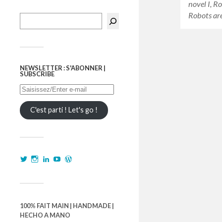
novel I, R
Robots ar
NEWSLETTER : S'ABONNER |
SUBSCRIBE
C'est parti ! Let's go !
100% FAIT MAIN | HANDMADE |
HECHO A MANO