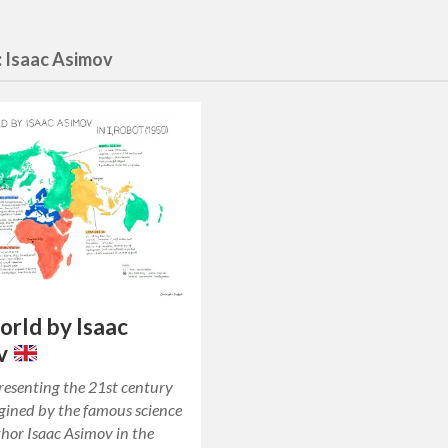
:
Isaac Asimov
rld by Isaac
v
resenting the 21st century
gined by the famous science
thor Isaac Asimov in the