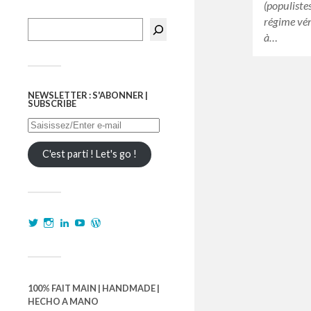
(populiste
régime vén
à…
NEWSLETTER : S'ABONNER |
SUBSCRIBE
C'est parti ! Let's go !
100% FAIT MAIN | HANDMADE |
HECHO A MANO