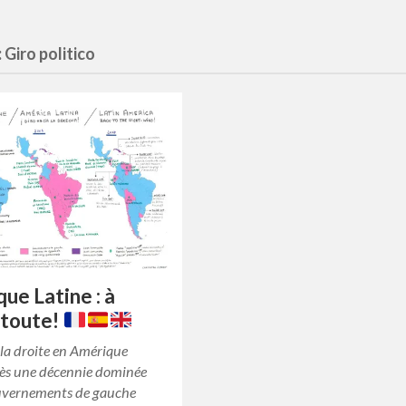
:
Giro politico
ue Latine : à
 toute!
la droite en Amérique
rès une décennie dominée
ouvernements de gauche