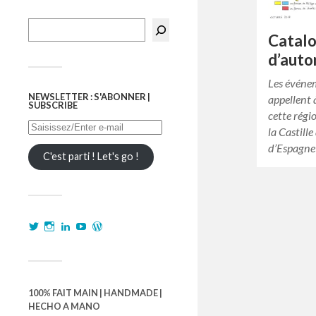
Catalo
d’auto
Les événe
NEWSLETTER : S'ABONNER |
appellent 
SUBSCRIBE
cette régio
la Castille
d’Espagne
C'est parti ! Let's go !
100% FAIT MAIN | HANDMADE |
HECHO A MANO