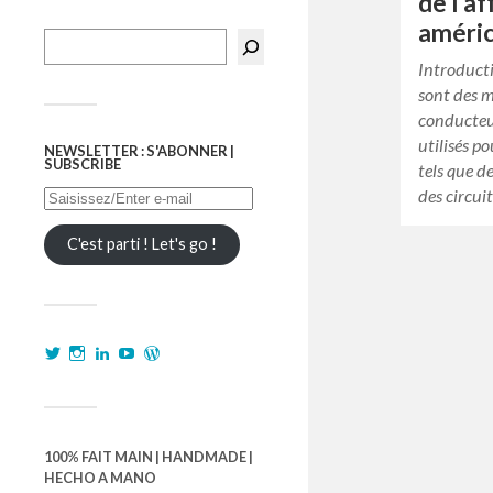
de l’a
améric
Introduct
sont des m
conducteur
utilisés p
NEWSLETTER : S'ABONNER |
SUBSCRIBE
tels que d
des circui
C'est parti ! Let's go !
100% FAIT MAIN | HANDMADE |
HECHO A MANO