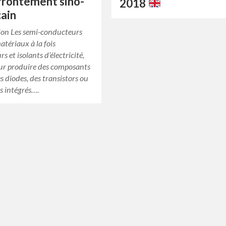
ffrontement sino-
2018
ain
ion Les semi-conducteurs
atériaux à la fois
s et isolants d’électricité,
our produire des composants
es diodes, des transistors ou
ts intégrés….