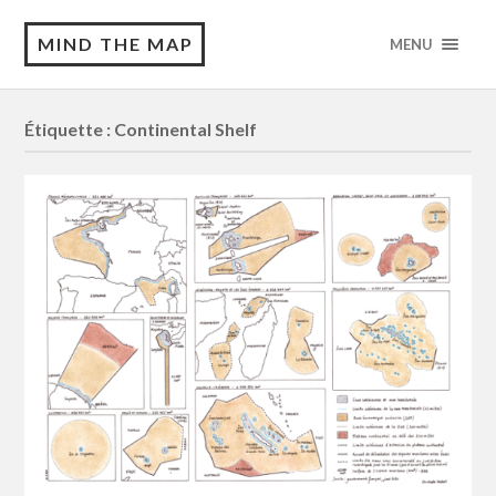
MIND THE MAP
MENU
Étiquette :
Continental Shelf