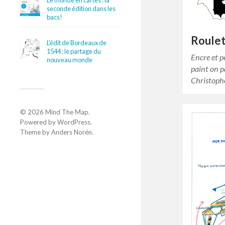
Le monde en cartes : la
seconde édition dans les
bacs!
Roulet
L'édit de Bordeaux de
1544 : le partage du
Encre et p
nouveau monde
paint on 
Christoph
© 2026
Mind The Map
.
Powered by
WordPress
.
Theme by
Anders Norén
.