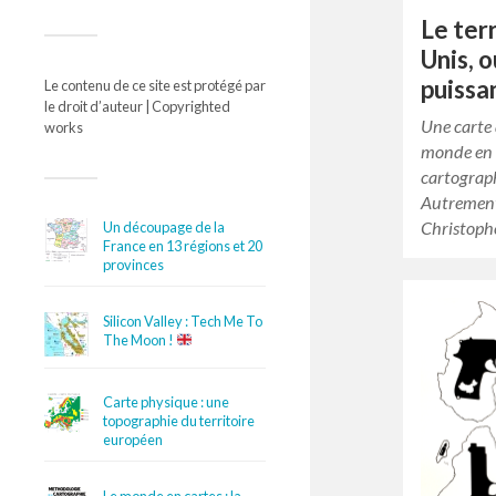
Le ter
Unis, o
puissa
Le contenu de ce site est protégé par
le droit d’auteur | Copyrighted
Une carte 
works
monde en 
cartograph
Autrement
Christoph
Un découpage de la
France en 13 régions et 20
provinces
Silicon Valley : Tech Me To
The Moon !
Carte physique : une
topographie du territoire
européen