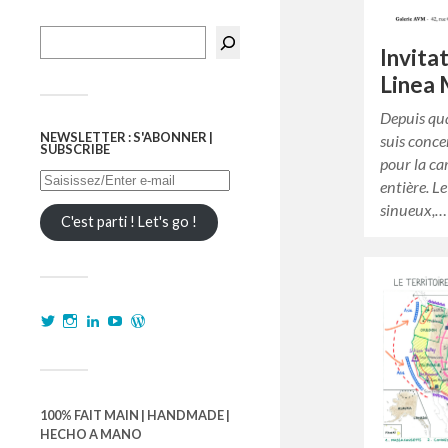
Invita
Linea
Depuis qu
NEWSLETTER : S'ABONNER |
suis conce
SUBSCRIBE
pour la ca
entière. L
sinueux,…
C'est parti ! Let's go !
100% FAIT MAIN | HANDMADE |
HECHO A MANO