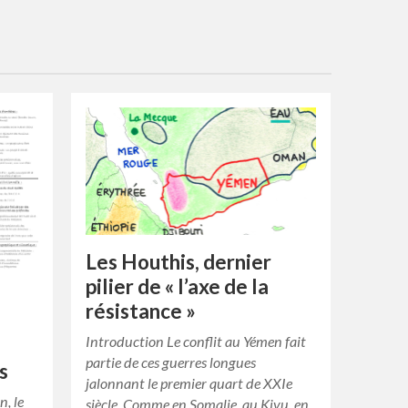
Les Houthis, dernier
pilier de « l’axe de la
résistance »
Introduction Le conflit au Yémen fait
s
partie de ces guerres longues
s
jalonnant le premier quart de XXIe
n, le
siècle. Comme en Somalie, au Kivu, en