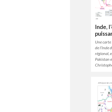
Inde, l
puissa
Une carte 
de l’Inde
régional, e
Pakistan e
Christoph