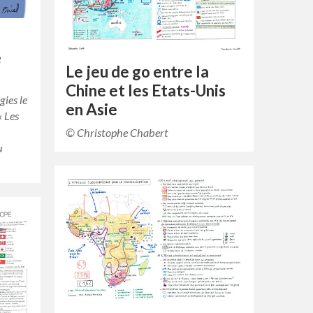
e
Le jeu de go entre la
Chine et les Etats-Unis
gies le
en Asie
« Les
© Christophe Chabert
u