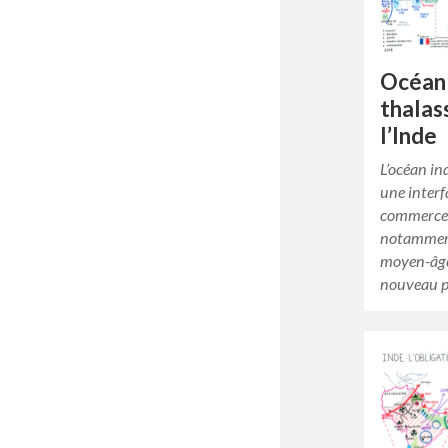
Océan 
thalas
l’Inde
L’océan in
une inter
commerce 
notammen
moyen-âge
nouveau p