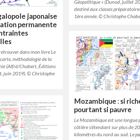
Géopolitique » (Dunod, juillet 2
destiné aux classes préparatoir
alopole japonaise
1ère année. © Christophe Chab
tation permanente
ntraintes
lles
retrouver dans mon livre Le
carte, méthodologie de la
ie (Alfré/Chabert, Éditions
, juin 2019). © Christophe
Mozambique : si rich
pourtant si pauvre
Le Mozambique est une longue 
côtière s’étendant sur plus de 2
kilomètres du nord au sud. Le pa