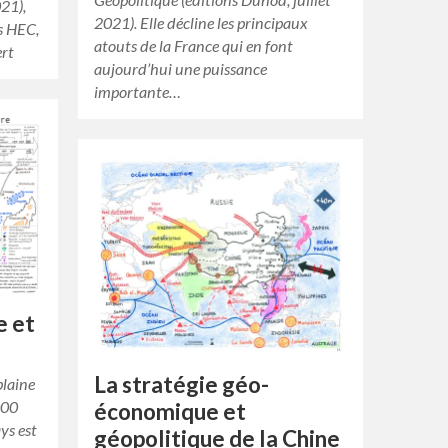
021),
2021). Elle décline les principaux
es HEC,
atouts de la France qui en font
ert
aujourd’hui une puissance
importante…
e et
La stratégie géo-
plaine
000
économique et
ys est
géopolitique de la Chine