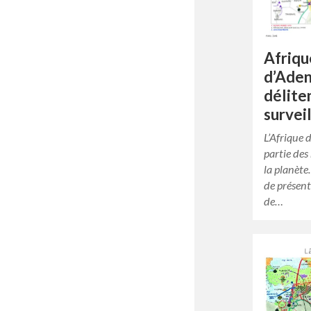
Afriqu
d’Aden
délite
survei
L’Afrique d
partie des
la planète
de présent
de…