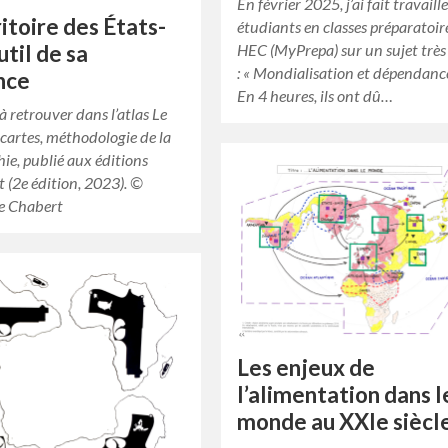
En février 2025, j’ai fait travaill
ritoire des États-
étudiants en classes préparatoir
util de sa
HEC (MyPrepa) sur un sujet très
: « Mondialisation et dépendance
nce
En 4 heures, ils ont dû…
à retrouver dans l’atlas Le
cartes, méthodologie de la
ie, publié aux éditions
 (2e édition, 2023). ©
e Chabert
Les enjeux de
l’alimentation dans l
monde au XXIe siècl