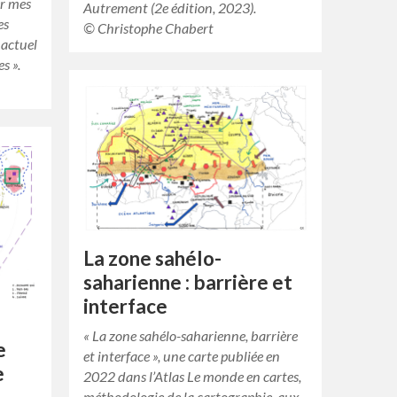
er mes
Autrement (2e édition, 2023).
es
© Christophe Chabert
 actuel
s ».
La zone sahélo-
saharienne : barrière et
interface
« La zone sahélo-saharienne, barrière
e
et interface », une carte publiée en
e
2022 dans l’Atlas Le monde en cartes,
méthodologie de la cartographie, aux